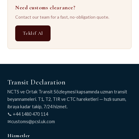
Need customs clearance?
Contact our team for a fast, no-obligation quote.
Teklif Al
Transit Declaration
NCTS ve Ortak Transit Sözleşmesi kapsamında uzman transit
beyannameleri. T1, T2, TIR ve CTC hareketleri — hızlı sunum,
ibraya kadar takip, 7/24 hizmet.
📞 +44 1480 470 114
✉
Hizmetler