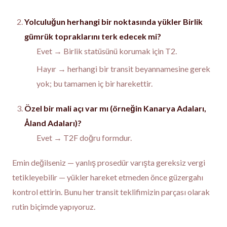
Yolculuğun herhangi bir noktasında yükler Birlik
gümrük topraklarını terk edecek mi?
Evet → Birlik statüsünü korumak için T2.
Hayır → herhangi bir transit beyannamesine gerek
yok; bu tamamen iç bir harekettir.
Özel bir mali açı var mı (örneğin Kanarya Adaları,
Åland Adaları)?
Evet → T2F doğru formdur.
Emin değilseniz — yanlış prosedür varışta gereksiz vergi
tetikleyebilir — yükler hareket etmeden önce güzergahı
kontrol ettirin. Bunu her transit teklifimizin parçası olarak
rutin biçimde yapıyoruz.