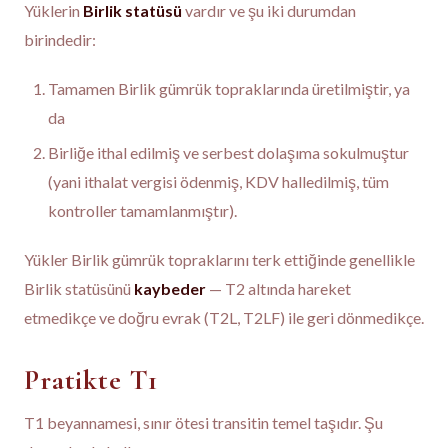
Yüklerin
Birlik statüsü
vardır ve şu iki durumdan
birindedir:
Tamamen Birlik gümrük topraklarında üretilmiştir, ya
da
Birliğe ithal edilmiş ve serbest dolaşıma sokulmuştur
(yani ithalat vergisi ödenmiş, KDV halledilmiş, tüm
kontroller tamamlanmıştır).
Yükler Birlik gümrük topraklarını terk ettiğinde genellikle
Birlik statüsünü
kaybeder
— T2 altında hareket
etmedikçe ve doğru evrak (T2L, T2LF) ile geri dönmedikçe.
Pratikte T1
T1 beyannamesi, sınır ötesi transitin temel taşıdır. Şu