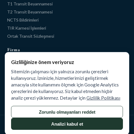
T1 Transit Beyannamesi
T2 Transit Beyannamesi
NCTS Bildirimleri
TIR Karnesi İşlemleri
Ortak Transit Sözleşmesi
Firma
Ana Sayfa
Gizliliğinize önem veriyoruz
Hakkımızda
Sitemizin çalışması için yalnızca zorunlu çerezleri
Blog
kullanıyoruz. İzninizle, hizmetlerimizi geliştirmek
İletişim
amacıyla site kullanımını ölçmek için Google Analytics
çerezlerini de kullanıyoruz. Siz kabul etmeden hiçbir
Yasal
analiz çerezi yüklenmez. Detaylar için
Gizlilik Politikası
Gizlilik Politikası
Zorunlu olmayanları reddet
Analizi kabul et
©
2026
Transit Declaration.
Tüm hakları saklıdır.
Geliştiren
GRKN Studios Management Ltd