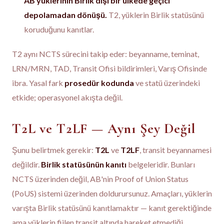
AB yüklerinin Birlik dışı bir ülkede geçici
depolamadan dönüşü.
T2, yüklerin Birlik statüsünü
koruduğunu kanıtlar.
T2 aynı NCTS sürecini takip eder: beyanname, teminat,
LRN/MRN, TAD, Transit Ofisi bildirimleri, Varış Ofisinde
ibra. Yasal fark
prosedür kodunda
ve statü üzerindeki
etkide; operasyonel akışta değil.
T2L ve T2LF — Aynı Şey Değil
Şunu belirtmek gerekir:
T2L
ve
T2LF
, transit beyannamesi
değildir.
Birlik statüsünün kanıtı
belgeleridir. Bunları
NCTS üzerinden değil, AB'nin Proof of Union Status
(PoUS) sistemi üzerinden doldurursunuz. Amaçları, yüklerin
varışta Birlik statüsünü kanıtlamaktır — kanıt gerektiğinde
ama yüklerin fiilen transit altında hareket etmediği