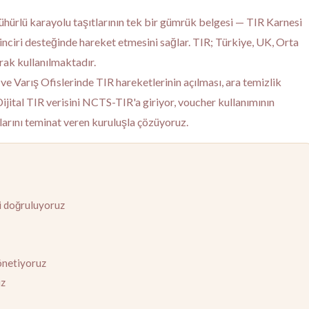
ühürlü karayolu taşıtlarının tek bir gümrük belgesi — TIR Karnesi
zinciri desteğinde hareket etmesini sağlar. TIR; Türkiye, UK, Orta
rak kullanılmaktadır.
 ve Varış Ofislerinde TIR hareketlerinin açılması, ara temizlik
ijital TIR verisini NCTS-TIR'a giriyor, voucher kullanımının
larını teminat veren kuruluşla çözüyoruz.
ini doğruluyoruz
yönetiyoruz
uz