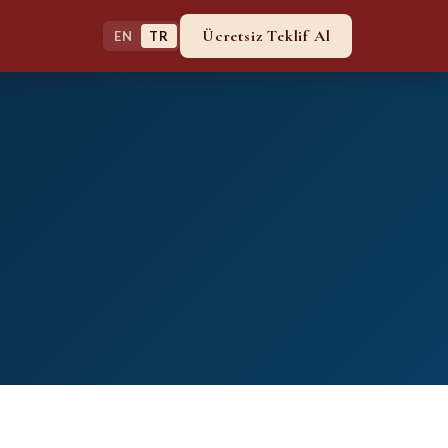
Ücretsiz Teklif Al
EN
TR