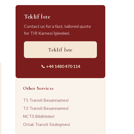
Teklif İste
Contact us for a fast, tailored quote
for
TIR Karnesi İşlemleri
.
Teklif İste
📞 +44 1480 470 114
Other Services
T1 Transit Beyannamesi
T2 Transit Beyannamesi
NCTS Bildirimleri
Ortak Transit Sözleşmesi