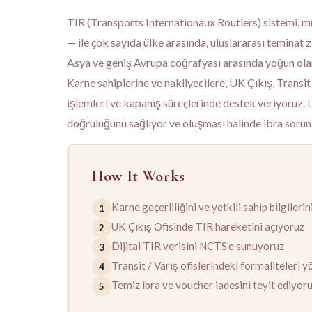
TIR (Transports Internationaux Routiers) sistemi, m
— ile çok sayıda ülke arasında, uluslararası teminat 
Asya ve geniş Avrupa coğrafyası arasında yoğun ola
Karne sahiplerine ve nakliyecilere, UK Çıkış, Transit
işlemleri ve kapanış süreçlerinde destek veriyoruz. D
doğruluğunu sağlıyor ve oluşması halinde ibra sorun
How It Works
Karne geçerliliğini ve yetkili sahip bilgiler
1
UK Çıkış Ofisinde TIR hareketini açıyoruz
2
Dijital TIR verisini NCTS'e sunuyoruz
3
Transit / Varış ofislerindeki formaliteleri 
4
Temiz ibra ve voucher iadesini teyit ediyor
5