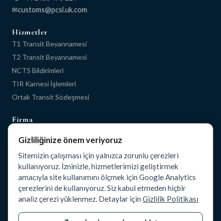
✉
Hizmetler
T1 Transit Beyannamesi
T2 Transit Beyannamesi
NCTS Bildirimleri
TIR Karnesi İşlemleri
Ortak Transit Sözleşmesi
Firma
Ana Sayfa
Gizliliğinize önem veriyoruz
Hakkımızda
Sitemizin çalışması için yalnızca zorunlu çerezleri
Blog
kullanıyoruz. İzninizle, hizmetlerimizi geliştirmek
İletişim
amacıyla site kullanımını ölçmek için Google Analytics
çerezlerini de kullanıyoruz. Siz kabul etmeden hiçbir
Yasal
analiz çerezi yüklenmez. Detaylar için
Gizlilik Politikası
Gizlilik Politikası