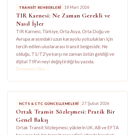
18 Mart 2026
TRANSIT REHBERLERI
TIR Karnesi: Ne Zaman Gerekli ve
Nasıl İşler
TIR Karnesi, Türkiye, Orta Asya, Orta Doğu ve
Avrupa arasındaki uzun karayolu yolculukları için
tercih edilen uluslararası transit belgesidir. Ne
olduğu, T1/T2'ye karşı ne zaman üstün geldiği ve
dijital TIR'ın neyi değiştirdiği bu yazıda.
Devamını Oku
→
27 Şubat 2026
NCTS & CTC GÜNCELLEMELERI
Ortak Transit Sözleşmesi: Pratik Bir
Genel Bakış
Ortak Transit Sözleşmesi, yüklerin UK, AB ve EFTA
boyunca tek bir transit prosedürü altında hareket