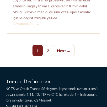
etmesini sağlayan yasal çerçevedir. Kimin dahil
olduğu, kimin olmadığı ve sınır ötesi operasyonlar
için ne değiştirdiği bu yazıda.
Devamını Oku
→
1
2
Next →
Transit Declaration
NCTS ve Ortak Transit Sözleşmesi kapsamında uzman transit
beyannameleri. T1, T2, TIR ve CTC hareketleri — hızlı sunum,
ibraya kadar takip, 7/24 hizmet.
📞 +44 1480 470 114