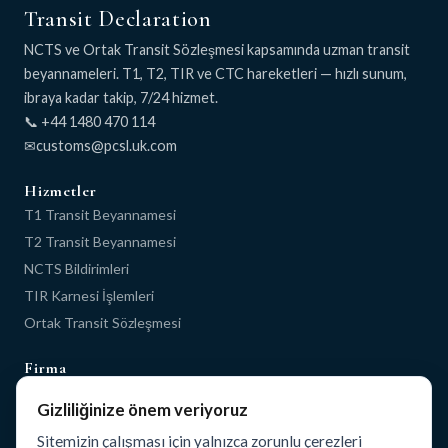
Transit Declaration
NCTS ve Ortak Transit Sözleşmesi kapsamında uzman transit
beyannameleri. T1, T2, TIR ve CTC hareketleri — hızlı sunum,
ibraya kadar takip, 7/24 hizmet.
📞 +44 1480 470 114
✉
Hizmetler
T1 Transit Beyannamesi
T2 Transit Beyannamesi
NCTS Bildirimleri
TIR Karnesi İşlemleri
Ortak Transit Sözleşmesi
Firma
Ana Sayfa
Gizliliğinize önem veriyoruz
Hakkımızda
Sitemizin çalışması için yalnızca zorunlu çerezleri
Blog