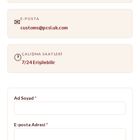
E-POSTA
✉
ÇALIŞMA SAATLERI
🕐
7/24 Erişilebilir
Ad Soyad
*
E-posta Adresi
*